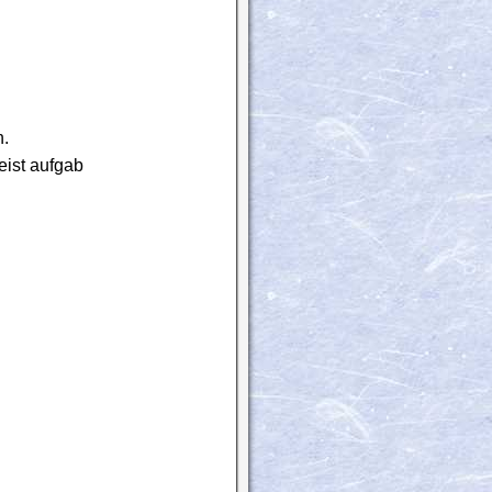
h.
eist aufgab