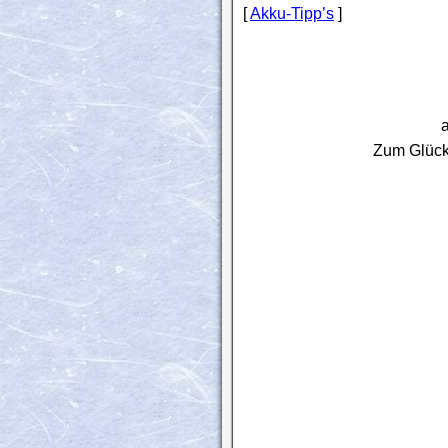
[
Akku-Tipp’s
]
Zum Glück 