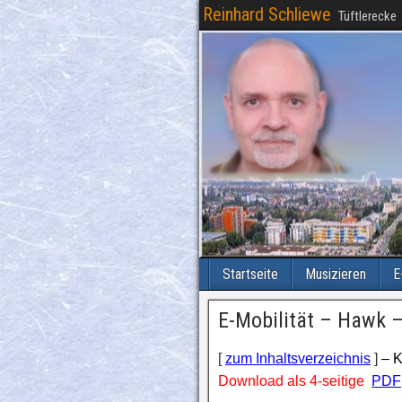
Reinhard Schliewe
Tüftlerecke
Startseite
Musizieren
E
E-Mobilität – Hawk 
[
zum Inhaltsverzeichnis
]
– K
Download als 4-seitige
PDF