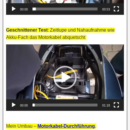
00:00
00:53
Geschnittener Test
: Zeitlupe und Nahaufnahme wie
Akku-Fach das Motorkabel abquetscht
:
Video-
Player
00:00
01:18
Mein Umbau –
Motorkabel-Durchführung
.